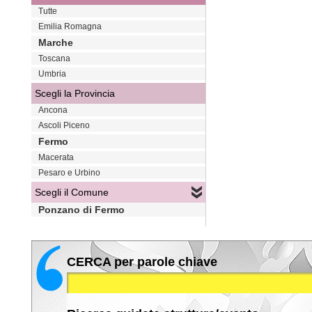
Tutte
Emilia Romagna
Marche
Toscana
Umbria
Scegli la Provincia
Ancona
Ascoli Piceno
Fermo
Macerata
Pesaro e Urbino
Scegli il Comune
Ponzano di Fermo
CERCA per parole chiave