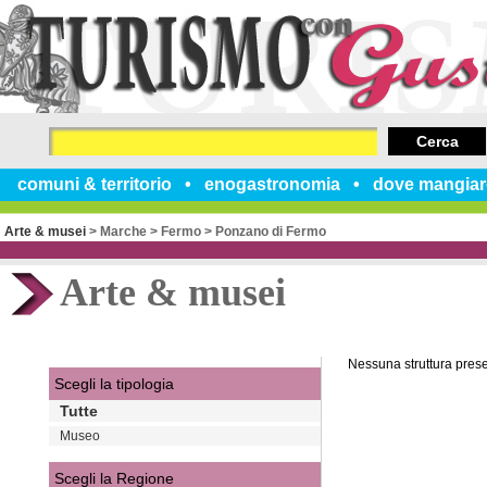
Cerca
comuni & territorio
enogastronomia
dove mangiar
Arte & musei
>
Marche
>
Fermo
>
Ponzano di Fermo
Arte & musei
Nessuna struttura pres
Scegli la tipologia
Tutte
Museo
Scegli la Regione