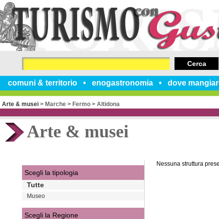
Cerca
comuni & territorio
enogastronomia
dove mangiar
Arte & musei
>
Marche
>
Fermo
>
Altidona
Arte & musei
Nessuna struttura pres
Scegli la tipologia
Tutte
Museo
Scegli la Regione