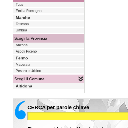
Tutte
Emilia Romagna
Marche
Toscana
Umbria
Scegli la Provincia
Ancona
Ascoli Piceno
Fermo
Macerata
Pesaro e Urbino
Scegli il Comune
Altidona
CERCA per parole chiave