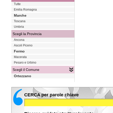
Tutte
Emilia Romagna
Marche
Toscana
Umbria
Scegli la Provincia
Ancona
Ascoli Piceno
Fermo
Macerata
Pesaro e Urbino
Scegli il Comune
Ortezzano
CERCA per parole chiave