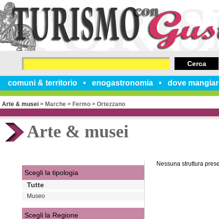
Cerca
comuni & territorio
enogastronomia
dove mangiar
Arte & musei
>
Marche
>
Fermo
>
Ortezzano
Arte & musei
Nessuna struttura pres
Scegli la tipologia
Tutte
Museo
Scegli la Regione