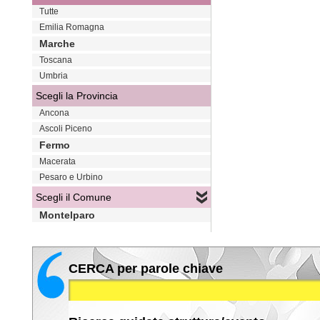
Tutte
Emilia Romagna
Marche
Toscana
Umbria
Scegli la Provincia
Ancona
Ascoli Piceno
Fermo
Macerata
Pesaro e Urbino
Scegli il Comune
Montelparo
CERCA per parole chiave