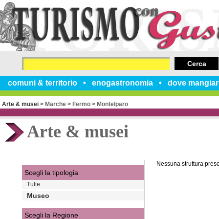
Cerca
comuni & territorio
enogastronomia
dove mangiar
Arte & musei
>
Marche
>
Fermo
>
Montelparo
Arte & musei
Nessuna struttura pres
Scegli la tipologia
Tutte
Museo
Scegli la Regione