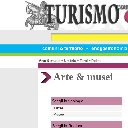
comuni & territorio
enogastronomia
Arte & musei
>
Umbria
>
Terni
>
Polino
Arte & musei
Scegli la tipologia
Tutte
Museo
Scegli la Regione