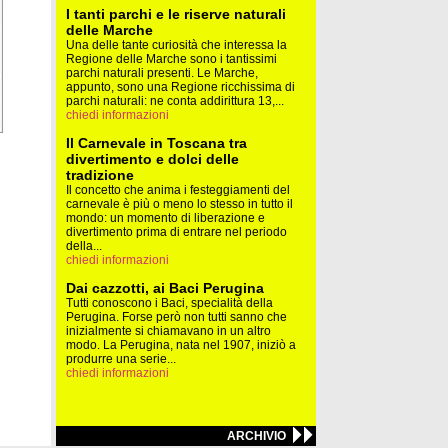
I tanti parchi e le riserve naturali
delle Marche
Una delle tante curiosità che interessa la
Regione delle Marche sono i tantissimi
parchi naturali presenti. Le Marche,
appunto, sono una Regione ricchissima di
parchi naturali: ne conta addirittura 13,...
chiedi informazioni
Il Carnevale in Toscana tra
divertimento e dolci delle
tradizione
Il concetto che anima i festeggiamenti del
carnevale è più o meno lo stesso in tutto il
mondo: un momento di liberazione e
divertimento prima di entrare nel periodo
della...
chiedi informazioni
Dai cazzotti, ai Baci Perugina
Tutti conoscono i Baci, specialità della
Perugina. Forse però non tutti sanno che
inizialmente si chiamavano in un altro
modo. La Perugina, nata nel 1907, iniziò a
produrre una serie...
chiedi informazioni
ARCHIVIO