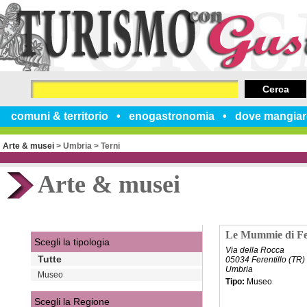
Cerca
comuni & territorio
enogastronomia
dove mangiar
Arte & musei
>
Umbria
>
Terni
Arte & musei
Le Mummie di Fer
Scegli la tipologia
Via della Rocca
Tutte
05034 Ferentillo (TR)
Umbria
Museo
Tipo:
Museo
Scegli la Regione