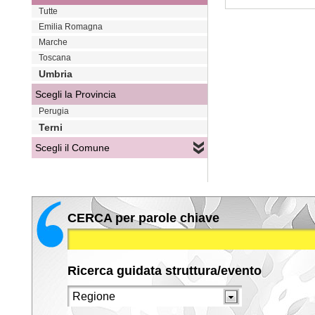
Tutte
VAI
Emilia Romagna
Marche
Toscana
Umbria
Scegli la Provincia
Perugia
Terni
Scegli il Comune
CERCA per parole chiave
Ricerca guidata struttura/evento