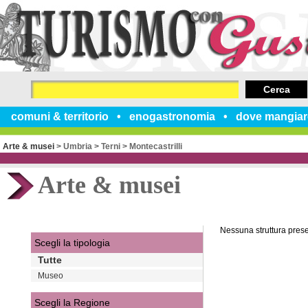
Cerca
comuni & territorio
enogastronomia
dove mangiar
Arte & musei
>
Umbria
>
Terni
>
Montecastrilli
Arte & musei
Nessuna struttura pres
Scegli la tipologia
Tutte
Museo
Scegli la Regione