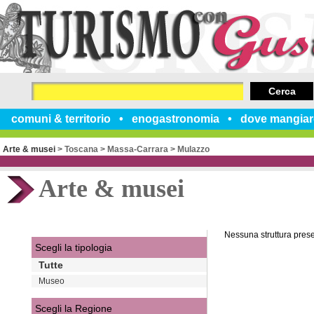
Cerca
comuni & territorio
enogastronomia
dove mangiar
Arte & musei
>
Toscana
>
Massa-Carrara
>
Mulazzo
Arte & musei
Nessuna struttura pres
Scegli la tipologia
Tutte
Museo
Scegli la Regione