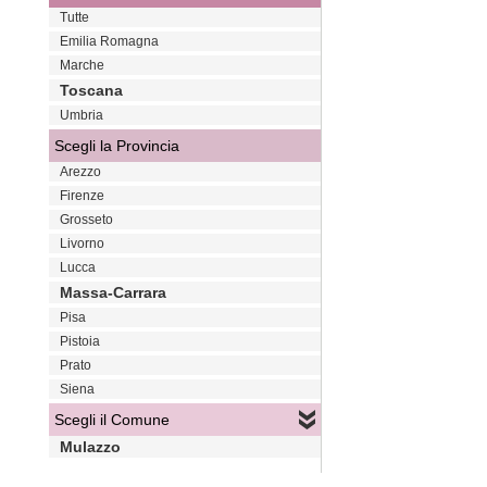
Tutte
Emilia Romagna
Marche
Toscana
Umbria
Scegli la Provincia
Arezzo
Firenze
Grosseto
Livorno
Lucca
Massa-Carrara
Pisa
Pistoia
Prato
Siena
Scegli il Comune
Mulazzo