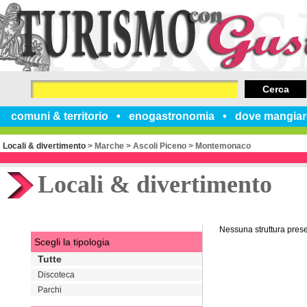
Cerca
comuni & territorio
enogastronomia
dove mangiar
Locali & divertimento
>
Marche
>
Ascoli Piceno
>
Montemonaco
Locali & divertimento
Nessuna struttura pres
Scegli la tipologia
Tutte
Discoteca
Parchi