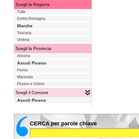
Scegli la Regione
Tutte
Emilia Romagna
Marche
Toscana
Umbria
Scegli la Provincia
Ancona
Ascoli Piceno
Fermo
Macerata
Pesaro e Urbino
Scegli il Comune
Ascoli Piceno
CERCA per parole chiave