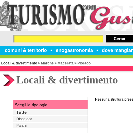
Cerca
comuni & territorio
enogastronomia
dove mangiar
Locali & divertimento
>
Marche
>
Macerata
>
Pioraco
Locali & divertimento
Nessuna struttura pres
Scegli la tipologia
Tutte
Discoteca
Parchi