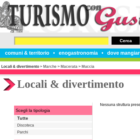
Cerca
comuni & territorio
enogastronomia
dove mangiar
Locali & divertimento
>
Marche
>
Macerata
>
Muccia
Locali & divertimento
Nessuna struttura pres
Scegli la tipologia
Tutte
Discoteca
Parchi