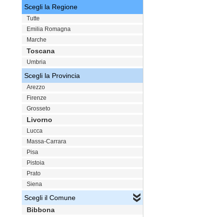
Scegli la Regione
Tutte
Emilia Romagna
Marche
Toscana
Umbria
Scegli la Provincia
Arezzo
Firenze
Grosseto
Livorno
Lucca
Massa-Carrara
Pisa
Pistoia
Prato
Siena
Scegli il Comune
Bibbona