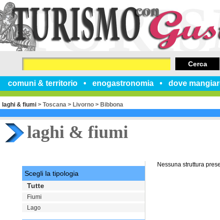
Cerca
comuni & territorio
enogastronomia
dove mangiar
laghi & fiumi
>
Toscana
>
Livorno
>
Bibbona
laghi & fiumi
Nessuna struttura pres
Scegli la tipologia
Tutte
Fiumi
Lago