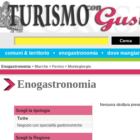
Cerca
comuni & territorio
enogastronomia
dove mangiar
Enogastronomia
>
Marche
>
Fermo
>
Montegiorgio
Enogastronomia
Nessuna struttura pres
Scegli la tipologia
Tutte
Negozio con specialità gastronomiche
Scegli la Regione