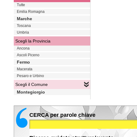
Tutte
Emilia Romagna
Marche
Toscana
Umbria
Scegli la Provincia
Ancona
Ascoli Piceno
Fermo
Macerata
Pesaro e Urbino
Scegli il Comune
Montegiorgio
CERCA per parole chiave