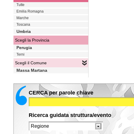
Tutte
Emilia Romagna
Marche
Toscana
Umbria
Scegli la Provincia
Perugia
Terni
Scegli il Comune
Massa Martana
CERCA per parole chiave
Ricerca guidata struttura/evento