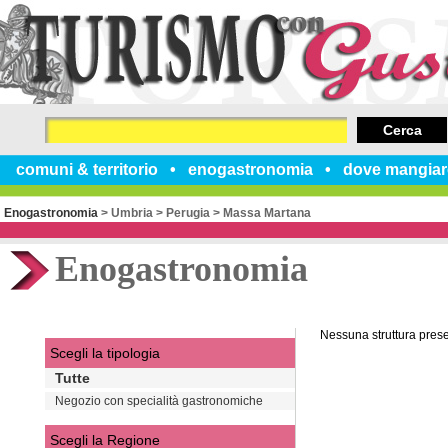
Cerca
comuni & territorio
enogastronomia
dove mangiar
Enogastronomia
>
Umbria
>
Perugia
>
Massa Martana
Enogastronomia
Nessuna struttura pres
Scegli la tipologia
Tutte
Negozio con specialità gastronomiche
Scegli la Regione