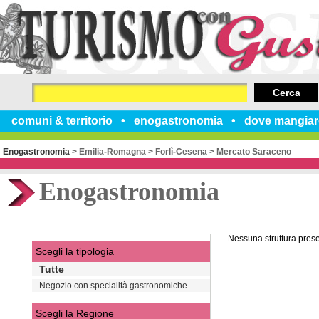
Cerca
comuni & territorio
enogastronomia
dove mangiar
Enogastronomia
>
Emilia-Romagna
>
Forlì-Cesena
>
Mercato Saraceno
Enogastronomia
Nessuna struttura pres
Scegli la tipologia
Tutte
Negozio con specialità gastronomiche
Scegli la Regione