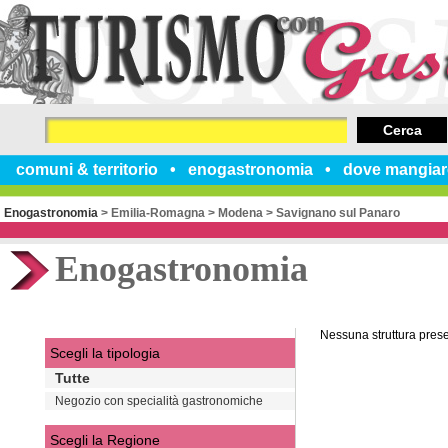
Cerca
comuni & territorio
enogastronomia
dove mangiar
Enogastronomia
>
Emilia-Romagna
>
Modena
>
Savignano sul Panaro
Enogastronomia
Nessuna struttura pres
Scegli la tipologia
Tutte
Negozio con specialità gastronomiche
Scegli la Regione