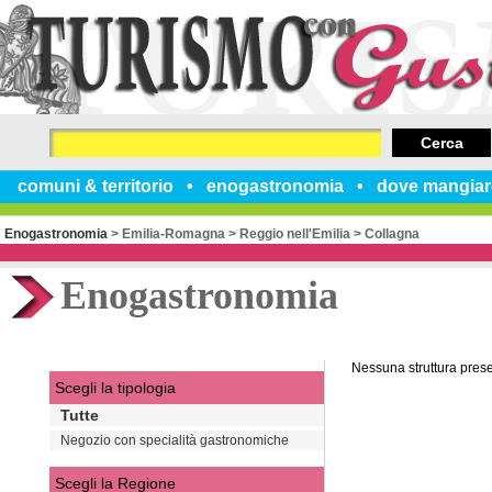
Cerca
comuni & territorio
enogastronomia
dove mangiar
Enogastronomia
>
Emilia-Romagna
>
Reggio nell'Emilia
>
Collagna
Enogastronomia
Nessuna struttura pres
Scegli la tipologia
Tutte
Negozio con specialità gastronomiche
Scegli la Regione