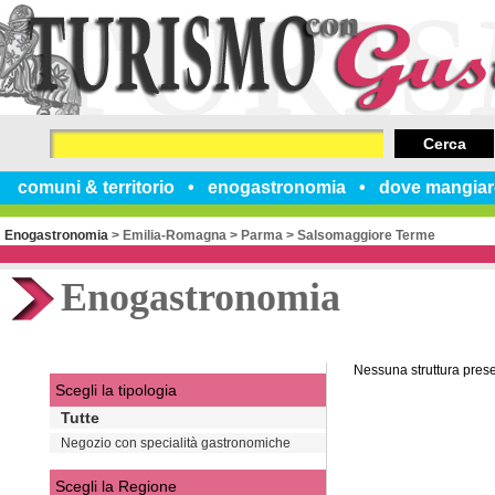
Cerca
comuni & territorio
enogastronomia
dove mangiar
Enogastronomia
>
Emilia-Romagna
>
Parma
>
Salsomaggiore Terme
Enogastronomia
Nessuna struttura pres
Scegli la tipologia
Tutte
Negozio con specialità gastronomiche
Scegli la Regione