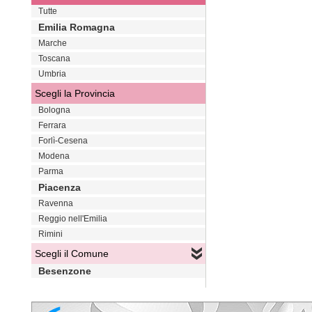
Tutte
Emilia Romagna
Marche
Toscana
Umbria
Scegli la Provincia
Bologna
Ferrara
Forlì-Cesena
Modena
Parma
Piacenza
Ravenna
Reggio nell'Emilia
Rimini
Scegli il Comune
Besenzone