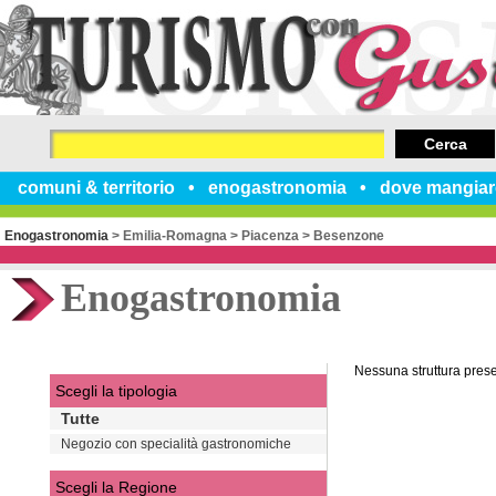
Cerca
comuni & territorio
enogastronomia
dove mangiar
Enogastronomia
>
Emilia-Romagna
>
Piacenza
>
Besenzone
Enogastronomia
Nessuna struttura pres
Scegli la tipologia
Tutte
Negozio con specialità gastronomiche
Scegli la Regione