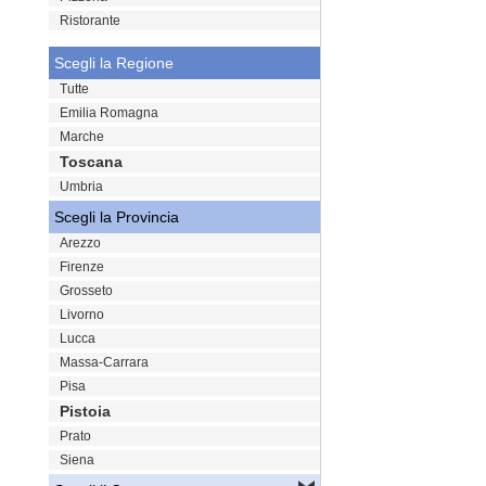
Ristorante
Scegli la Regione
Tutte
Emilia Romagna
Marche
Toscana
Umbria
Scegli la Provincia
Arezzo
Firenze
Grosseto
Livorno
Lucca
Massa-Carrara
Pisa
Pistoia
Prato
Siena