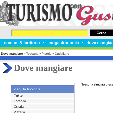
Cerca
comuni & territorio
enogastronomia
dove mangiar
Dove mangiare
>
Toscana
>
Pistoia
>
Cutigliano
Dove mangiare
Nessuna struttura pres
Scegli la tipologia
Tutte
Locanda
Osteria
Pizzeria