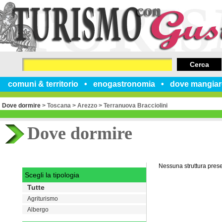
Cerca
comuni & territorio
enogastronomia
dove mangiar
Dove dormire
>
Toscana
>
Arezzo
>
Terranuova Bracciolini
Dove dormire
Nessuna struttura pres
Scegli la tipologia
Tutte
Agriturismo
Albergo