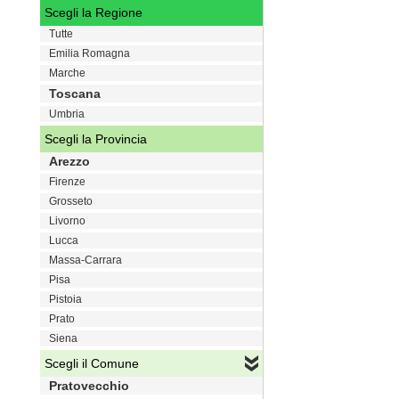
Scegli la Regione
Tutte
Emilia Romagna
Marche
Toscana
Umbria
Scegli la Provincia
Arezzo
Firenze
Grosseto
Livorno
Lucca
Massa-Carrara
Pisa
Pistoia
Prato
Siena
Scegli il Comune
Pratovecchio