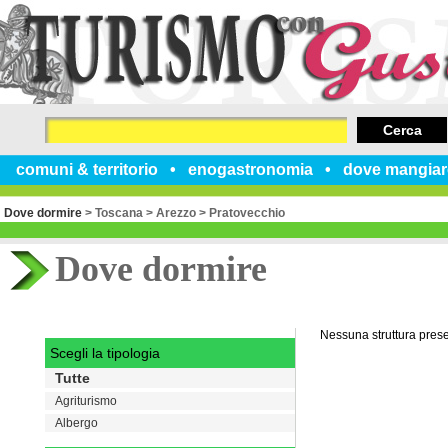
Cerca
comuni & territorio
enogastronomia
dove mangiar
Dove dormire
>
Toscana
>
Arezzo
>
Pratovecchio
Dove dormire
Nessuna struttura pres
Scegli la tipologia
Tutte
Agriturismo
Albergo