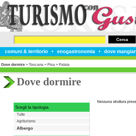
Cerca
comuni & territorio
enogastronomia
dove mangiar
Dove dormire
>
Toscana
>
Pisa
>
Palaia
Dove dormire
Nessuna struttura pres
Scegli la tipologia
Tutte
Agriturismo
Albergo