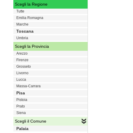
Scegli la Regione
Tutte
Emilia Romagna
Marche
Toscana
Umbria
Scegli la Provincia
Arezzo
Firenze
Grosseto
Livorno
Lucca
Massa-Carrara
Pisa
Pistoia
Prato
Siena
Scegli il Comune
Palaia