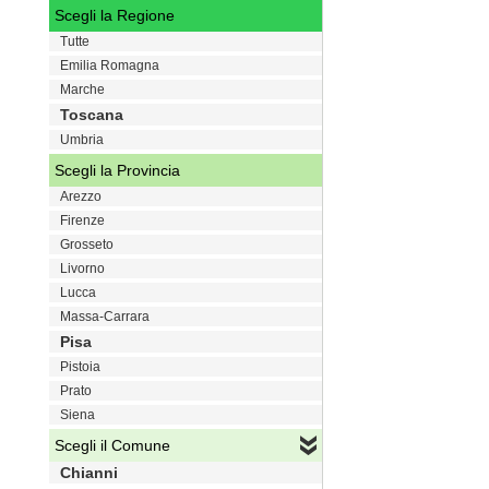
Scegli la Regione
Tutte
Emilia Romagna
Marche
Toscana
Umbria
Scegli la Provincia
Arezzo
Firenze
Grosseto
Livorno
Lucca
Massa-Carrara
Pisa
Pistoia
Prato
Siena
Scegli il Comune
Chianni