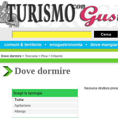
Cerca
comuni & territorio
enogastronomia
dove mangiar
Dove dormire
>
Toscana
>
Pisa
>
Chianni
Dove dormire
Nessuna struttura pres
Scegli la tipologia
Tutte
Agriturismo
Albergo