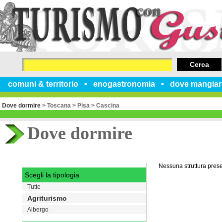
Cerca
comuni & territorio
enogastronomia
dove mangiar
Dove dormire
>
Toscana
>
Pisa
>
Cascina
Dove dormire
Nessuna struttura pres
Scegli la tipologia
Tutte
Agriturismo
Albergo