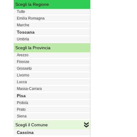
Scegli la Regione
Tutte
Emilia Romagna
Marche
Toscana
Umbria
Scegli la Provincia
Arezzo
Firenze
Grosseto
Livorno
Lucca
Massa-Carrara
Pisa
Pistoia
Prato
Siena
Scegli il Comune
Cascina