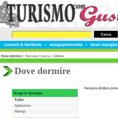
Cerca
comuni & territorio
enogastronomia
dove mangiar
Dove dormire
>
Toscana
>
Lucca
>
Sillano
Dove dormire
Nessuna struttura pres
Scegli la tipologia
Tutte
Agriturismo
Albergo