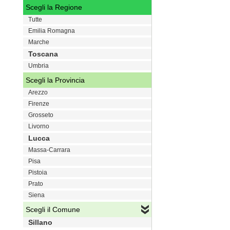
Scegli la Regione
Tutte
Emilia Romagna
Marche
Toscana
Umbria
Scegli la Provincia
Arezzo
Firenze
Grosseto
Livorno
Lucca
Massa-Carrara
Pisa
Pistoia
Prato
Siena
Scegli il Comune
Sillano