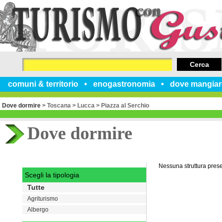
Cerca
comuni & territorio
enogastronomia
dove mangiar
Dove dormire
>
Toscana
>
Lucca
>
Piazza al Serchio
Dove dormire
Nessuna struttura pres
Scegli la tipologia
Tutte
Agriturismo
Albergo