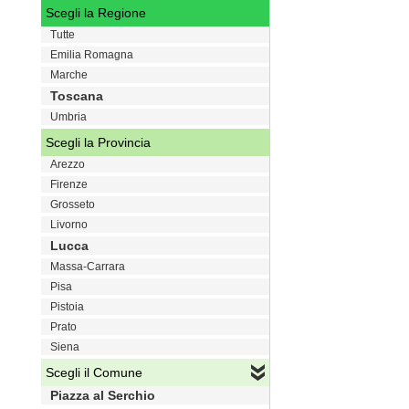
Scegli la Regione
Tutte
Emilia Romagna
Marche
Toscana
Umbria
Scegli la Provincia
Arezzo
Firenze
Grosseto
Livorno
Lucca
Massa-Carrara
Pisa
Pistoia
Prato
Siena
Scegli il Comune
Piazza al Serchio