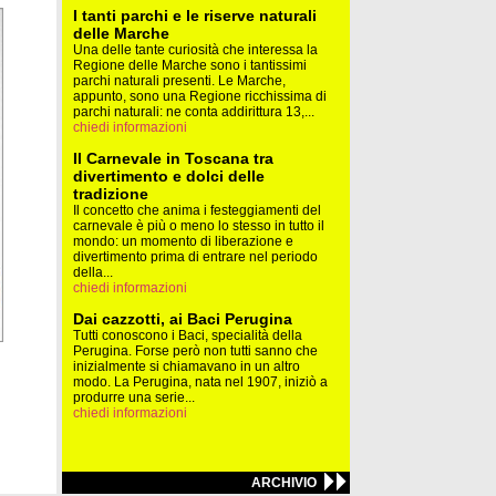
I tanti parchi e le riserve naturali
delle Marche
Una delle tante curiosità che interessa la
Regione delle Marche sono i tantissimi
parchi naturali presenti. Le Marche,
appunto, sono una Regione ricchissima di
parchi naturali: ne conta addirittura 13,...
chiedi informazioni
Il Carnevale in Toscana tra
divertimento e dolci delle
tradizione
Il concetto che anima i festeggiamenti del
carnevale è più o meno lo stesso in tutto il
mondo: un momento di liberazione e
divertimento prima di entrare nel periodo
della...
chiedi informazioni
Dai cazzotti, ai Baci Perugina
Tutti conoscono i Baci, specialità della
Perugina. Forse però non tutti sanno che
inizialmente si chiamavano in un altro
modo. La Perugina, nata nel 1907, iniziò a
produrre una serie...
chiedi informazioni
ARCHIVIO