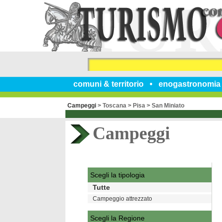
comuni & territorio
enogastronomia
Campeggi
>
Toscana
>
Pisa
>
San Miniato
Campeggi
Scegli la tipologia
Tutte
Campeggio attrezzato
Scegli la Regione