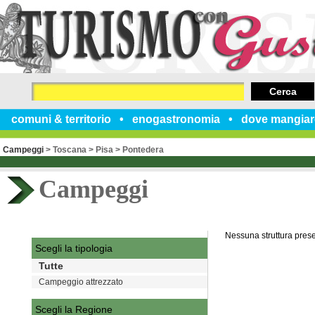
Cerca
comuni & territorio
enogastronomia
dove mangiar
Campeggi
>
Toscana
>
Pisa
>
Pontedera
Campeggi
Nessuna struttura pres
Scegli la tipologia
Tutte
Campeggio attrezzato
Scegli la Regione