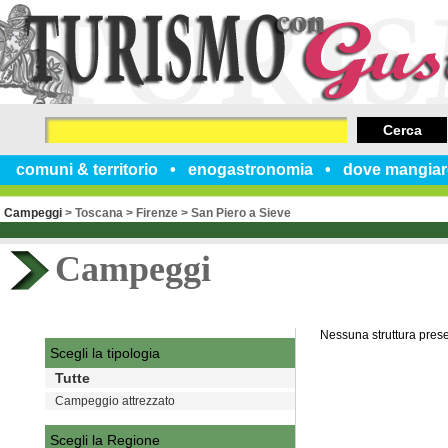
Cerca
comuni & territorio
enogastronomia
dove mangiar
Campeggi
>
Toscana
>
Firenze
>
San Piero a Sieve
Campeggi
Nessuna struttura pres
Scegli la tipologia
Tutte
Campeggio attrezzato
Scegli la Regione