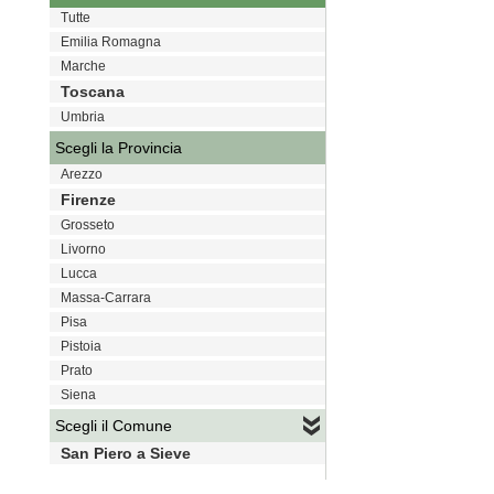
Tutte
Emilia Romagna
Marche
Toscana
Umbria
Scegli la Provincia
Arezzo
Firenze
Grosseto
Livorno
Lucca
Massa-Carrara
Pisa
Pistoia
Prato
Siena
Scegli il Comune
San Piero a Sieve