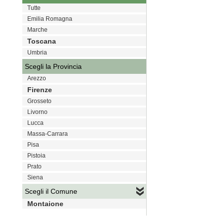
Tutte
Emilia Romagna
Marche
Toscana
Umbria
Scegli la Provincia
Arezzo
Firenze
Grosseto
Livorno
Lucca
Massa-Carrara
Pisa
Pistoia
Prato
Siena
Scegli il Comune
Montaione