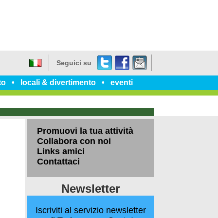
Twitter
Facebook
dillo
Seguici su
a
Italiano
un
to
locali & divertimento
eventi
amico
Promuovi la tua attività
Collabora con noi
Links amici
Contattaci
Newsletter
Iscriviti al servizio newsletter