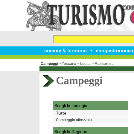
comuni & territorio
enogastronomia
Campeggi
>
Toscana
>
Lucca
>
Massarosa
Campeggi
Scegli la tipologia
Tutte
Campeggio attrezzato
Scegli la Regione