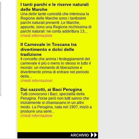
I tanti parchi e le riserve naturali
delle Marche
Una delle tante curiosità che interessa la
Regione delle Marche sono i tantissimi
parchi naturali presenti. Le Marche,
appunto, sono una Regione ricchissima di
parchi naturali: ne conta addirittura 13,...
chiedi informazioni
Il Carnevale in Toscana tra
divertimento e dolci delle
tradizione
Il concetto che anima i festeggiamenti del
carnevale è più o meno lo stesso in tutto il
mondo: un momento di liberazione e
divertimento prima di entrare nel periodo
della...
chiedi informazioni
Dai cazzotti, ai Baci Perugina
Tutti conoscono i Baci, specialità della
Perugina. Forse però non tutti sanno che
inizialmente si chiamavano in un altro
modo. La Perugina, nata nel 1907, iniziò a
produrre una serie...
chiedi informazioni
ARCHIVIO