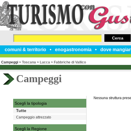
Cerca
comuni & territorio
enogastronomia
dove mangiar
Campeggi
>
Toscana
>
Lucca
>
Fabbriche di Vallico
Campeggi
Nessuna struttura pres
Scegli la tipologia
Tutte
Campeggio attrezzato
Scegli la Regione