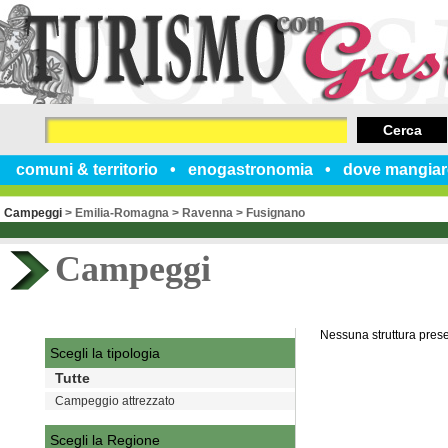
Cerca
comuni & territorio
enogastronomia
dove mangiar
Campeggi
>
Emilia-Romagna
>
Ravenna
>
Fusignano
Campeggi
Nessuna struttura pres
Scegli la tipologia
Tutte
Campeggio attrezzato
Scegli la Regione