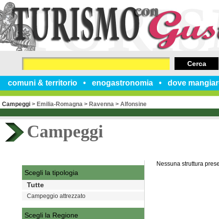
Cerca
comuni & territorio
enogastronomia
dove mangiar
Campeggi
>
Emilia-Romagna
>
Ravenna
>
Alfonsine
Campeggi
Nessuna struttura pres
Scegli la tipologia
Tutte
Campeggio attrezzato
Scegli la Regione