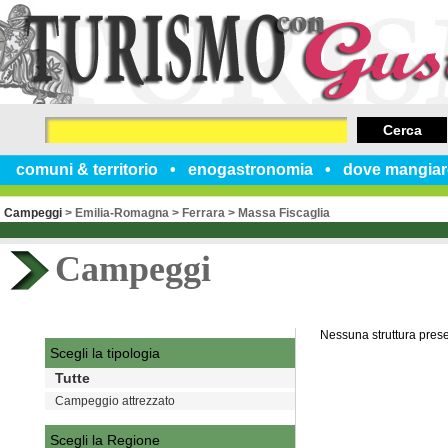
Cerca
comuni & territorio
enogastronomia
dove mangiar
Campeggi
>
Emilia-Romagna
>
Ferrara
>
Massa Fiscaglia
Campeggi
Nessuna struttura pres
Scegli la tipologia
Tutte
Campeggio attrezzato
Scegli la Regione