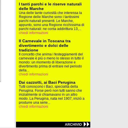
I tanti parchi e le riserve naturali
delle Marche
Una delle tante curiosità che interessa la
Regione delle Marche sono i tantissimi
parchi naturali presenti. Le Marche,
appunto, sono una Regione ricchissima di
parchi naturali: ne conta addirittura 13,...
chiedi informazioni
Il Carnevale in Toscana tra
divertimento e dolci delle
tradizione
Il concetto che anima i festeggiamenti del
carnevale è più o meno lo stesso in tutto il
mondo: un momento di liberazione e
divertimento prima di entrare nel periodo
della...
chiedi informazioni
Dai cazzotti, ai Baci Perugina
Tutti conoscono i Baci, specialità della
Perugina. Forse però non tutti sanno che
inizialmente si chiamavano in un altro
modo. La Perugina, nata nel 1907, iniziò a
produrre una serie...
chiedi informazioni
ARCHIVIO