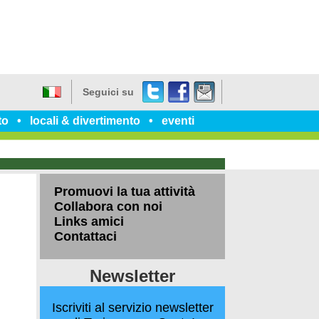
Twitter
Facebook
dillo
Seguici su
a
Italiano
un
to
locali & divertimento
eventi
amico
Promuovi la tua attività
Collabora con noi
Links amici
Contattaci
Newsletter
Iscriviti al servizio newsletter