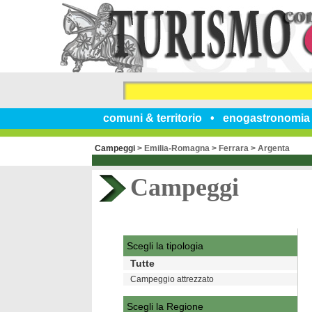
comuni & territorio
enogastronomia
Campeggi
>
Emilia-Romagna
>
Ferrara
>
Argenta
Campeggi
Scegli la tipologia
Tutte
Campeggio attrezzato
Scegli la Regione