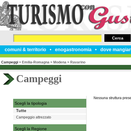
Cerca
comuni & territorio
enogastronomia
dove mangiar
Campeggi
>
Emilia-Romagna
>
Modena
>
Ravarino
Campeggi
Nessuna struttura pres
Scegli la tipologia
Tutte
Campeggio attrezzato
Scegli la Regione