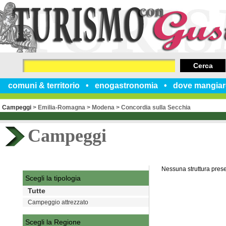
Cerca
comuni & territorio
enogastronomia
dove mangiar
Campeggi
>
Emilia-Romagna
>
Modena
>
Concordia sulla Secchia
Campeggi
Nessuna struttura pres
Scegli la tipologia
Tutte
Campeggio attrezzato
Scegli la Regione