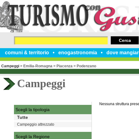
Cerca
comuni & territorio
enogastronomia
dove mangiar
Campeggi
>
Emilia-Romagna
>
Piacenza
>
Podenzano
Campeggi
Nessuna struttura pres
Scegli la tipologia
Tutte
Campeggio attrezzato
Scegli la Regione