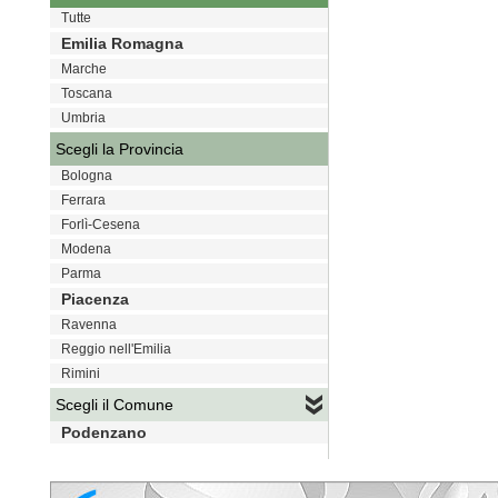
Tutte
Emilia Romagna
Marche
Toscana
Umbria
Scegli la Provincia
Bologna
Ferrara
Forlì-Cesena
Modena
Parma
Piacenza
Ravenna
Reggio nell'Emilia
Rimini
Scegli il Comune
Podenzano