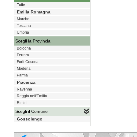
Tutte
Emilia Romagna
Marche
Toscana
Umbria
Scegli la Provincia
Bologna
Ferrara
Forlì-Cesena
Modena
Parma
Piacenza
Ravenna
Reggio nell'Emilia
Rimini
Scegli il Comune
Gossolengo