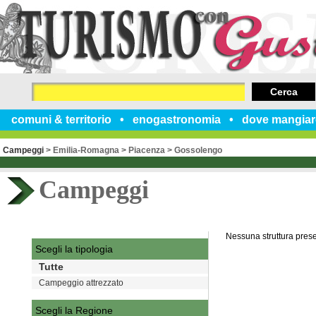
Cerca
comuni & territorio
enogastronomia
dove mangiar
Campeggi
>
Emilia-Romagna
>
Piacenza
>
Gossolengo
Campeggi
Nessuna struttura pres
Scegli la tipologia
Tutte
Campeggio attrezzato
Scegli la Regione