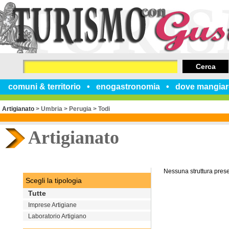
Cerca
comuni & territorio
enogastronomia
dove mangiar
Artigianato
>
Umbria
>
Perugia
>
Todi
Artigianato
Nessuna struttura pres
Scegli la tipologia
Tutte
Imprese Artigiane
Laboratorio Artigiano