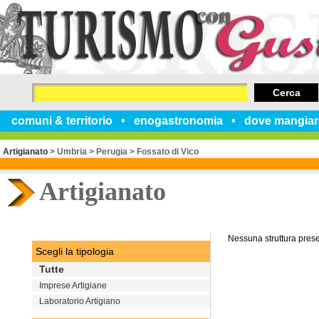
Cerca
comuni & territorio
enogastronomia
dove mangiar
Artigianato
>
Umbria
>
Perugia
>
Fossato di Vico
Artigianato
Nessuna struttura pres
Scegli la tipologia
Tutte
Imprese Artigiane
Laboratorio Artigiano