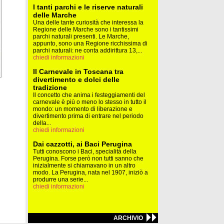
I tanti parchi e le riserve naturali
delle Marche
Una delle tante curiosità che interessa la
Regione delle Marche sono i tantissimi
parchi naturali presenti. Le Marche,
appunto, sono una Regione ricchissima di
parchi naturali: ne conta addirittura 13,...
chiedi informazioni
Il Carnevale in Toscana tra
divertimento e dolci delle
tradizione
Il concetto che anima i festeggiamenti del
carnevale è più o meno lo stesso in tutto il
mondo: un momento di liberazione e
divertimento prima di entrare nel periodo
della...
chiedi informazioni
Dai cazzotti, ai Baci Perugina
Tutti conoscono i Baci, specialità della
Perugina. Forse però non tutti sanno che
inizialmente si chiamavano in un altro
modo. La Perugina, nata nel 1907, iniziò a
produrre una serie...
chiedi informazioni
ARCHIVIO