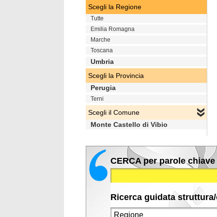
Scegli la Regione
Tutte
Emilia Romagna
Marche
Toscana
Umbria
Scegli la Provincia
Perugia
Terni
Scegli il Comune
Monte Castello di Vibio
CERCA per parole chiave
Ricerca guidata struttura