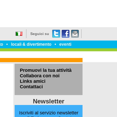
Twitter
Facebook
dillo
Seguici su
a
Italiano
un
to
locali & divertimento
eventi
amico
Promuovi la tua attività
Collabora con noi
Links amici
Contattaci
Newsletter
Iscriviti al servizio newsletter