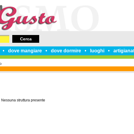
Cerca
dove mangiare
dove dormire
luoghi
artigiana
o
Nessuna struttura presente