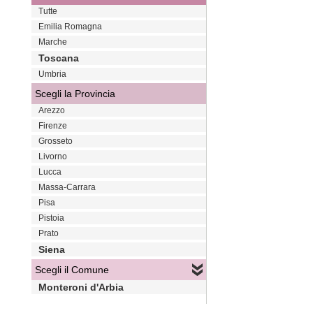
Tutte
Emilia Romagna
Marche
Toscana
Umbria
Scegli la Provincia
Arezzo
Firenze
Grosseto
Livorno
Lucca
Massa-Carrara
Pisa
Pistoia
Prato
Siena
Scegli il Comune
Monteroni d'Arbia