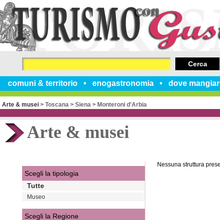
Cerca
comuni & territorio
enogastronomia
dove mangiar
Arte & musei
>
Toscana
>
Siena
>
Monteroni d'Arbia
Arte & musei
Nessuna struttura pres
Scegli la tipologia
Tutte
Museo
Scegli la Regione