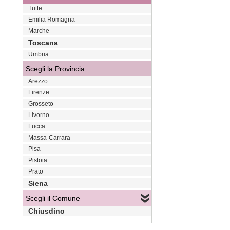
Tutte
Emilia Romagna
Marche
Toscana
Umbria
Scegli la Provincia
Arezzo
Firenze
Grosseto
Livorno
Lucca
Massa-Carrara
Pisa
Pistoia
Prato
Siena
Scegli il Comune
Chiusdino