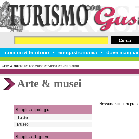
Cerca
comuni & territorio
enogastronomia
dove mangiar
Arte & musei
>
Toscana
>
Siena
>
Chiusdino
Arte & musei
Nessuna struttura pres
Scegli la tipologia
Tutte
Museo
Scegli la Regione