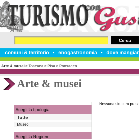
Cerca
comuni & territorio
enogastronomia
dove mangiar
Arte & musei
>
Toscana
>
Pisa
>
Ponsacco
Arte & musei
Nessuna struttura pres
Scegli la tipologia
Tutte
Museo
Scegli la Regione