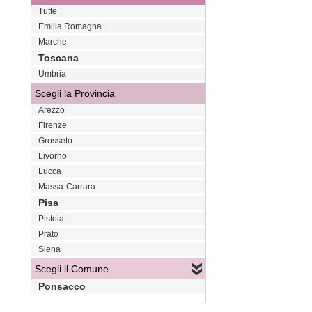
Tutte
Emilia Romagna
Marche
Toscana
Umbria
Scegli la Provincia
Arezzo
Firenze
Grosseto
Livorno
Lucca
Massa-Carrara
Pisa
Pistoia
Prato
Siena
Scegli il Comune
Ponsacco