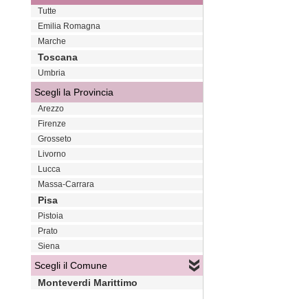
Tutte
Emilia Romagna
Marche
Toscana
Umbria
Scegli la Provincia
Arezzo
Firenze
Grosseto
Livorno
Lucca
Massa-Carrara
Pisa
Pistoia
Prato
Siena
Scegli il Comune
Monteverdi Marittimo