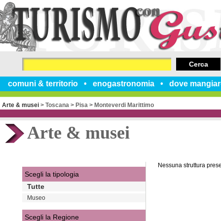
Cerca
comuni & territorio
enogastronomia
dove mangiar
Arte & musei
>
Toscana
>
Pisa
>
Monteverdi Marittimo
Arte & musei
Nessuna struttura pres
Scegli la tipologia
Tutte
Museo
Scegli la Regione