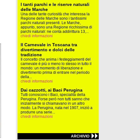
I tanti parchi e le riserve naturali
delle Marche
Una delle tante curiosità che interessa la
Regione delle Marche sono i tantissimi
parchi naturali presenti. Le Marche,
appunto, sono una Regione ricchissima di
parchi naturali: ne conta addirittura 13,...
chiedi informazioni
Il Carnevale in Toscana tra
divertimento e dolci delle
tradizione
Il concetto che anima i festeggiamenti del
carnevale è più o meno lo stesso in tutto il
mondo: un momento di liberazione e
divertimento prima di entrare nel periodo
della...
chiedi informazioni
Dai cazzotti, ai Baci Perugina
Tutti conoscono i Baci, specialità della
Perugina. Forse però non tutti sanno che
inizialmente si chiamavano in un altro
modo. La Perugina, nata nel 1907, iniziò a
produrre una serie...
chiedi informazioni
ARCHIVIO