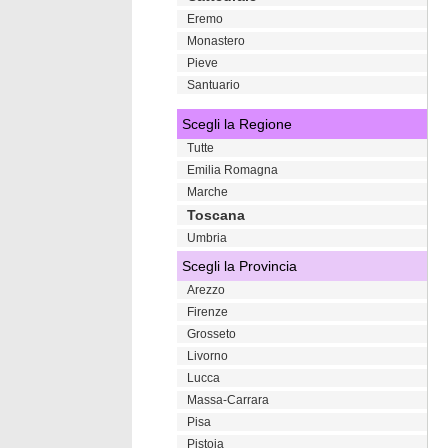
Eremo
Monastero
Pieve
Santuario
Scegli la Regione
Tutte
Emilia Romagna
Marche
Toscana
Umbria
Scegli la Provincia
Arezzo
Firenze
Grosseto
Livorno
Lucca
Massa-Carrara
Pisa
Pistoia